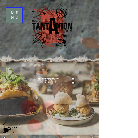
ME
NU
MENY