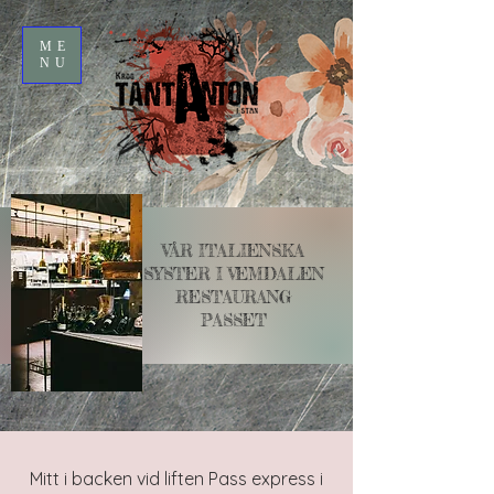
ME
NU
VÅR ITALIENSKA
SYSTER I VEMDALEN
RESTAURANG
PASSET
Mitt i backen vid liften Pass express i